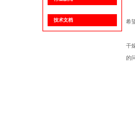
技术文档
希
干
的